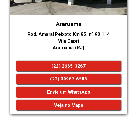
Araruama
Rod. Amaral Peixoto Km 85, nº 90.114
Vila Capri
Araruama (RJ)
(22) 2665-3267
(22) 99967-6586
Envie um WhatsApp
Veja no Mapa